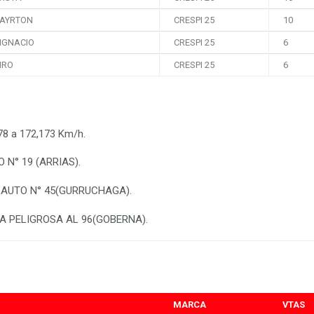
 AYRTON
CRESPI 25
10
IGNACIO
CRESPI 25
6
IRO
CRESPI 25
6
78 a 172,173 Km/h.
 N° 19 (ARRIAS).
 AUTO N° 45(GURRUCHAGA).
A PELIGROSA AL 96(GOBERNA).
MARCA
VTAS