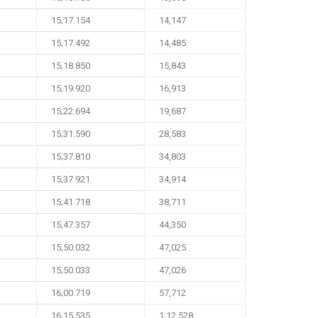
15;17.154
14,147
15;17.492
14,485
15;18.850
15,843
15;19.920
16,913
15;22.694
19,687
15;31.590
28,583
15;37.810
34,803
15;37.921
34,914
15;41.718
38,711
15;47.357
44,350
15;50.032
47,025
15;50.033
47,026
16;00.719
57,712
16;15.535
1;12.528