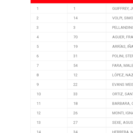
1
1
GUIFFREY, 
2
14
VOLPI, SIM
3
3
PELLANDIN
4
70
AGUER, FR
5
19
ARRÍAS, IÑ
6
31
POLINI, ST
7
54
FARA, MAL
8
12
LÓPEZ, NA
9
22
EVANS WEI
10
33
ORTIZ, SAN
11
18
BARBARA, 
12
26
MONTI, IGN
13
27
SEXE, AGUS
14
34
HERRERA, 