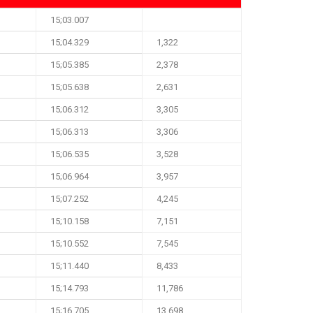
15;03.007
15;04.329
1,322
15;05.385
2,378
15;05.638
2,631
15;06.312
3,305
15;06.313
3,306
15;06.535
3,528
15;06.964
3,957
15;07.252
4,245
15;10.158
7,151
15;10.552
7,545
15;11.440
8,433
15;14.793
11,786
15;16.705
13,698