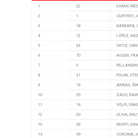
1
22
EVANS WEI
2
1
GUIFFREY, 
3
18
BARBARA, 
4
12
LÓPEZ, NA
5
33
ORTIZ, SAN
6
70
AGUER, FR
7
3
PELLANDIN
8
31
POLINI, ST
9
19
ARRÍAS, IÑ
10
29
ZAGO, RAM
11
14
VOLPI, SIM
12
20
OLIVA, BAU
13
26
MONTI, IGN
14
49
CONCINA, 