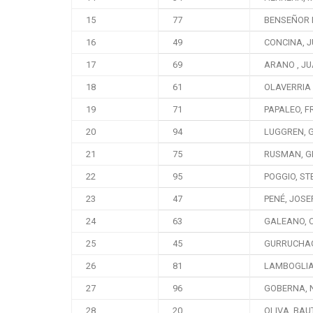
15
77
BENSEÑOR D
16
49
CONCINA, 
17
69
ARANO , J
18
61
OLAVERRIA 
19
71
PAPALEO, 
20
94
LUGGREN, 
21
75
RUSMAN, G
22
95
POGGIO, S
23
47
PENÉ, JOSE
24
63
GALEANO, C
25
45
GURRUCHAG
26
81
LAMBOGLIA
27
96
GOBERNA, 
28
20
OLIVA, BAU