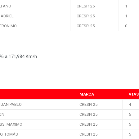
TEFANO
CRESPI 25
1
GABRIEL
CRESPI 25
1
ERONIMO
CRESPI 25
0
76 a 171,984 Km/h
MARCA
VTAS
 JUAN PABLO
CRESPI 25
4
MON
CRESPI 25
5
SS, MAXIMO
CRESPI 25
5
O, TOMÁS
CRESPI 25
5