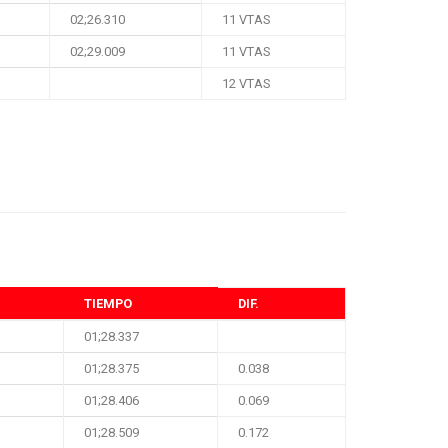
02;26.310
11 VTAS
02;29.009
11 VTAS
12 VTAS
TIEMPO
DIF.
01;28.337
01;28.375
0.038
01;28.406
0.069
01;28.509
0.172