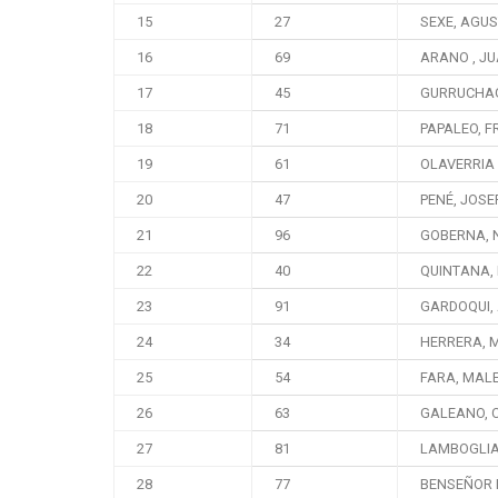
15
27
SEXE, AGUS
16
69
ARANO , J
17
45
GURRUCHAG
18
71
PAPALEO, 
19
61
OLAVERRIA 
20
47
PENÉ, JOSE
21
96
GOBERNA, 
22
40
QUINTANA, 
23
91
GARDOQUI,
24
34
HERRERA, 
25
54
FARA, MAL
26
63
GALEANO, C
27
81
LAMBOGLIA
28
77
BENSEÑOR D