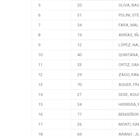
5
20
OLIVA, BA
6
31
POLINI, ST
7
54
FARA, MAL
8
19
ARRÍAS, IÑ
9
12
LÓPEZ, N
10
40
QUINTANA,
11
33
ORTIZ, SA
12
29
ZAGO, RA
13
70
AGUER, FR
14
27
SEXE, AGU
15
34
HERRERA, 
16
77
BENSEÑOR 
17
26
MONTI, IG
18
69
ARANO , J