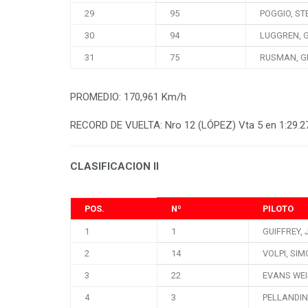
29
95
POGGIO, S
30
94
LUGGREN, 
31
75
RUSMAN, G
PROMEDIO: 170,961 Km/h
RECORD DE VUELTA: Nro 12 (LÓPEZ) Vta 5 en 1:29.2
CLASIFICACION II
POS.
Nº
PILOTO
1
1
GUIFFREY,
2
14
VOLPI, SI
3
22
EVANS WEI
4
3
PELLANDIN