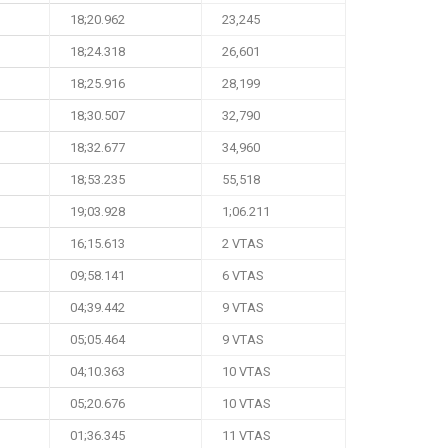
18;20.962
23,245
18;24.318
26,601
18;25.916
28,199
18;30.507
32,790
18;32.677
34,960
18;53.235
55,518
19;03.928
1;06.211
16;15.613
2 VTAS
09;58.141
6 VTAS
04;39.442
9 VTAS
05;05.464
9 VTAS
04;10.363
10 VTAS
05;20.676
10 VTAS
01;36.345
11 VTAS