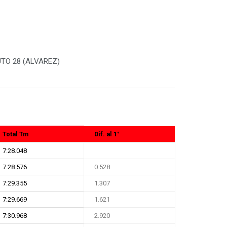
UTO 28 (ALVAREZ)
Total Tm
Dif. al 1°
7:28.048
7:28.576
0.528
7:29.355
1.307
7:29.669
1.621
7:30.968
2.920