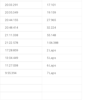
20:33.291
17.101
20:35.349
19.159
20:44.155
27.965
20:48.414
32.224
21:11.338
55.148
21:22.578
1:06.388
17:28.859
2 Laps
13:04.449
5 Laps
11:27.038
6 Laps
9:55.394
7 Laps