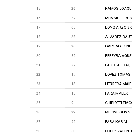
15
26
RAMOS JOAQU
16
27
MEMMO JERON
17
65
LONG ARZO SK
18
28
ALVAREZ BAUT
19
36
GARGAGLIONE
20
85
PEREYRA AGUS
21
77
PAGOLA JOAQU
22
17
LOPEZ TOMAS
23
18
HERRERA MAIR
24
15
FARA MALEK
25
9
CHIRIOTTI TIAG
26
32
MUISSE OLIVA
27
99
FARA KARIM
28
68
COFFY VALENT