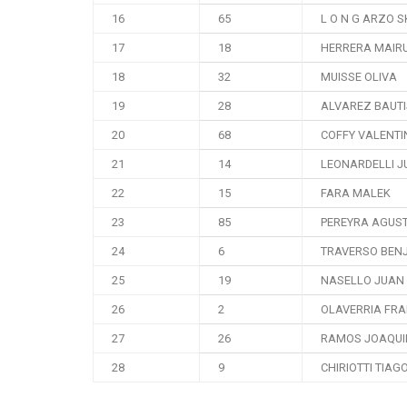
16
65
L O N G ARZO 
17
18
HERRERA MAIR
18
32
MUISSE OLIVA
19
28
ALVAREZ BAUT
20
68
COFFY VALENTI
21
14
LEONARDELLI J
22
15
FARA MALEK
23
85
PEREYRA AGUST
24
6
TRAVERSO BEN
25
19
NASELLO JUAN
26
2
OLAVERRIA FR
27
26
RAMOS JOAQUI
28
9
CHIRIOTTI TIAG