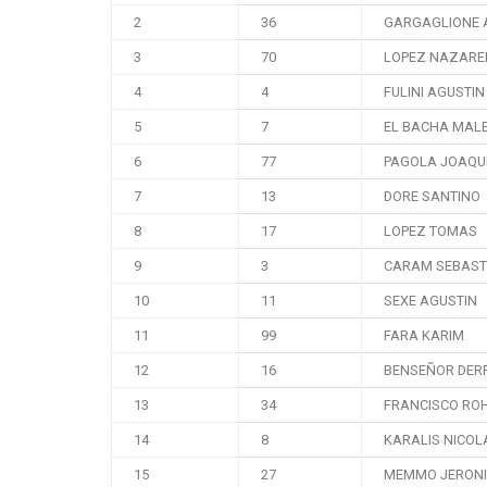
2
36
GARGAGLIONE 
3
70
LOPEZ NAZAR
4
4
FULINI AGUSTIN
5
7
EL BACHA MAL
6
77
PAGOLA JOAQU
7
13
DORE SANTINO
8
17
LOPEZ TOMAS
9
3
CARAM SEBAST
10
11
SEXE AGUSTIN
11
99
FARA KARIM
12
16
BENSEÑOR DERF
13
34
FRANCISCO RO
14
8
KARALIS NICOL
15
27
MEMMO JERON