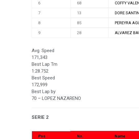
6
68
COFFY VALE
7
13
DORE SANTI
8
85
PEREYRA AG
9
28
ALVAREZ BA
Avg. Speed
171,343
Best Lap Tm
1:28.752
Best Speed
172,999
Best Lap by
70 – LOPEZ NAZARENO
SERIE 2
Pos
No.
Name