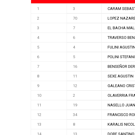
1
3
CARAM SEBAS
2
70
LOPEZ NAZAR
3
7
EL BACHA MAL
4
6
TRAVERSO BE
5
4
FULINI AGUSTI
6
5
POLINI STEFAN
7
16
BENSEÑOR DER
8
11
SEXE AGUSTIN
9
12
GALEANO CRIS
10
2
OLAVERRIA FR
11
19
NASELLO JUAN
12
34
FRANCISCO RO
13
8
KARALIS NICO
14
13
DORE SANTINO