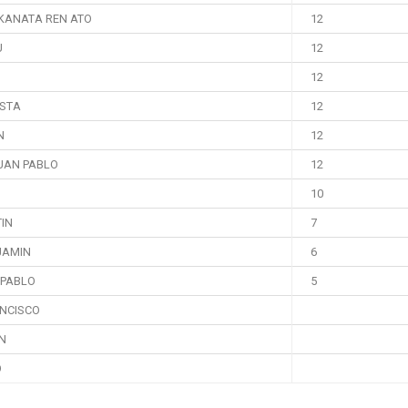
SKANATA REN ATO
12
U
12
12
ISTA
12
N
12
UAN PABLO
12
10
IN
7
JAMIN
6
 PABLO
5
ANCISCO
N
O