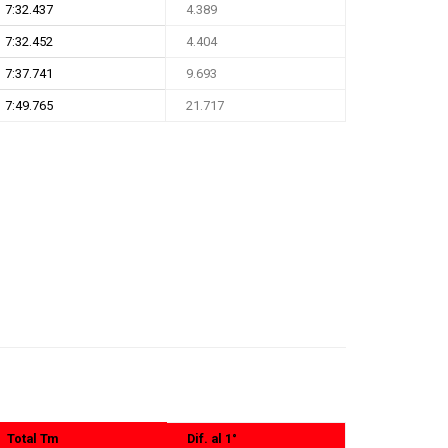
7:32.437
4.389
7:32.452
4.404
7:37.741
9.693
7:49.765
21.717
Total Tm
Dif. al 1°