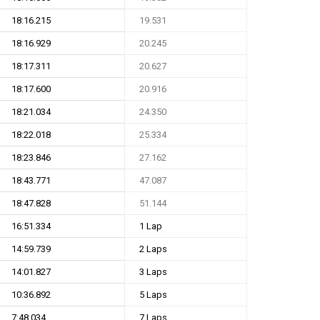
18:16.215
19.531
18:16.929
20.245
18:17.311
20.627
18:17.600
20.916
18:21.034
24.350
18:22.018
25.334
18:23.846
27.162
18:43.771
47.087
18:47.828
51.144
16:51.334
1 Lap
14:59.739
2 Laps
14:01.827
3 Laps
10:36.892
5 Laps
7:48.034
7 Laps