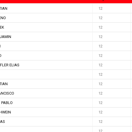
TIAN
12
ENO
12
EK
12
NJAMIN
12
N
12
O
12
FLER ELIAS
12
12
TIAN
12
ANCISCO
12
 PABLO
12
HWEIN
12
LAS
12
12