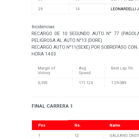
29
14
LEONARDELLI 
Incidencias
RECARGO DE 10 SEGUNDO AUTO N° 77 (PAGOLA
PELIGROSA AL AUTO N°13 (DORE)
RECARGO AUTO N°11(SEXE) POR SOBREPASO CON 
HORA 14:03
Margin of
Avg.
Best Lap Tm
Victory
Speed
0,593
171.125
1:29.089
FINAL CARRERA 1
Pos
No.
Name
1
12
GALEANO CRIS