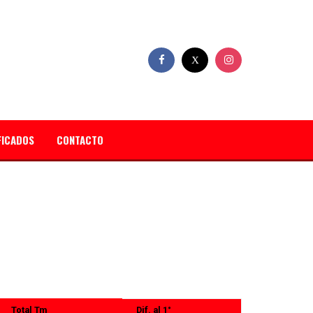
FICADOS
CONTACTO
Total Tm
Dif. al 1°