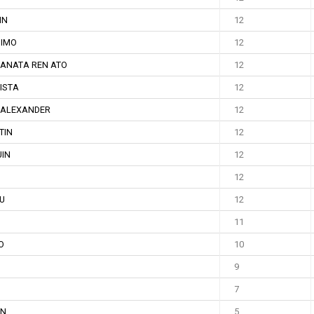
IN
12
IMO
12
ANATA REN ATO
12
ISTA
12
 ALEXANDER
12
TIN
12
IN
12
12
U
12
11
O
10
9
7
IN
5