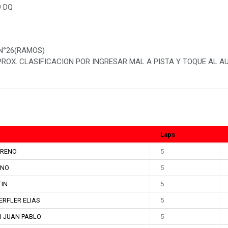
9 DQ
 N°26(RAMOS)
ROX. CLASIFICACION POR INGRESAR MAL A PISTA Y TOQUE AL A
Laps
ARENO
5
ANO
5
TIN
5
ERFLER ELIAS
5
I JUAN PABLO
5