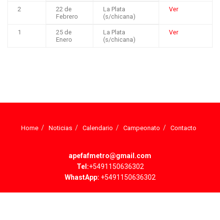
2
22 de
La Plata
Ver
Febrero
(s/chicana)
1
25 de
La Plata
Ver
Enero
(s/chicana)
Home
Noticias
Calendario
Campeonato
Contacto
apefafmetro@gmail.com
Tel:
+5491150636302
WhastApp:
+5491150636302