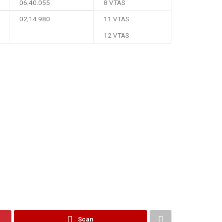
06;40.055
8 VTAS
02;14.980
11 VTAS
12 VTAS
Scan