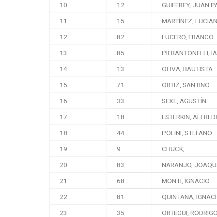
10
12
GUIFFREY, JUAN 
11
15
MARTÍNEZ, LUCIA
12
82
LUCERO, FRANCO
13
85
PIERANTONELLI, I
14
13
OLIVA, BAUTISTA
15
71
ORTIZ, SANTINO
16
33
SEXE, AGUSTÍN
17
18
ESTERKIN, ALFRED
18
44
POLINI, STEFANO
19
9
CHUCK,
20
83
NARANJO, JOAQU
21
68
MONTI, IGNACIO
22
81
QUINTANA, IGNAC
23
35
ORTEGUI, RODRIG