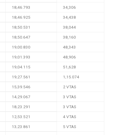
18;46.793
34,306
18;46.925
34,438
18;50.531
38,044
18;50.647
38,160
19;00.830
48,343
19;01.393
48,906
19;04.115
51,628
19;27.561
1;15.074
15;39.546
2 VTAS
14;29.067
3 VTAS
18;23.291
3 VTAS
12;53.521
4 VTAS
13;23.861
5 VTAS