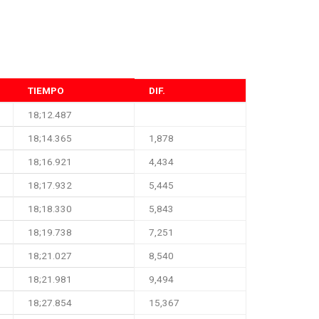
TIEMPO
DIF.
18;12.487
18;14.365
1,878
18;16.921
4,434
18;17.932
5,445
18;18.330
5,843
18;19.738
7,251
18;21.027
8,540
18;21.981
9,494
18;27.854
15,367