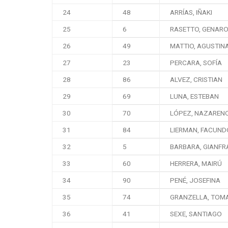
24
48
ARRÍAS, IÑAKI
25
6
RASETTO, GENAR
26
49
MATTIO, AGUSTIN
27
23
PERCARA, SOFÍA
28
86
ALVEZ, CRISTIAN
29
69
LUNA, ESTEBAN
30
70
LÓPEZ, NAZAREN
31
84
LIERMAN, FACUND
32
5
BARBARA, GIANF
33
60
HERRERA, MAIRÚ
34
90
PENÉ, JOSEFINA
35
74
GRANZELLA, TOM
36
41
SEXE, SANTIAGO