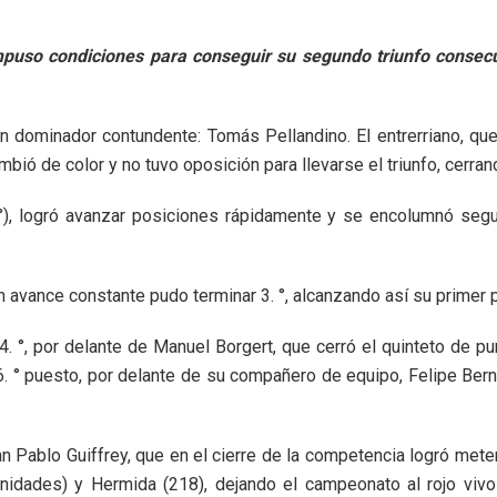
puso condiciones para conseguir su segundo triunfo consecut
o un dominador contundente: Tomás Pellandino. El entrerriano, q
 de color y no tuvo oposición para llevarse el triunfo, cerran
. °), logró avanzar posiciones rápidamente y se encolumnó segun
 avance constante pudo terminar 3. °, alcanzando así su primer p
. °, por delante de Manuel Borgert, que cerró el quinteto de p
. ° puesto, por delante de su compañero de equipo, Felipe Bern
n Pablo Guiffrey, que en el cierre de la competencia logró meter
idades) y Hermida (218), dejando el campeonato al rojo vivo