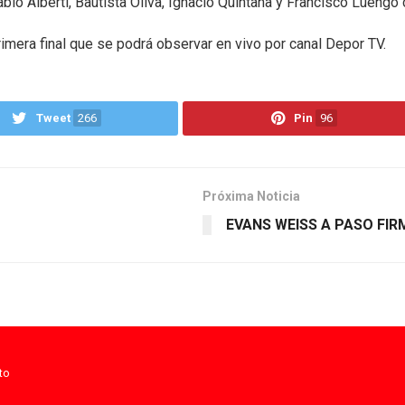
o Alberti, Bautista Oliva, Ignacio Quintana y Francisco Luengo cer
imera final que se podrá observar en vivo por canal Depor TV.
Tweet
266
Pin
96
Próxima Noticia
EVANS WEISS A PASO FIR
to