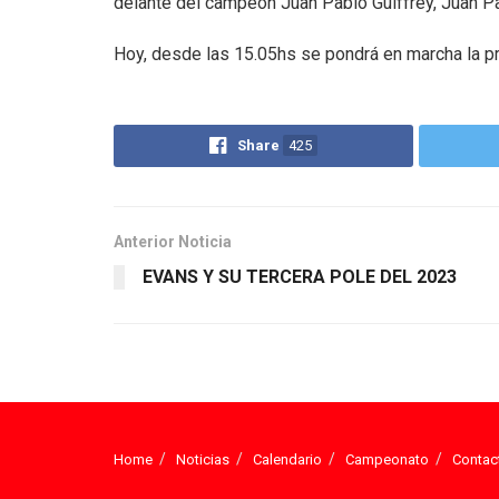
delante del campeón Juan Pablo Guiffrey, Juan Pabl
Hoy, desde las 15.05hs se pondrá en marcha la pr
Share
425
Anterior Noticia
EVANS Y SU TERCERA POLE DEL 2023
Home
Noticias
Calendario
Campeonato
Contac