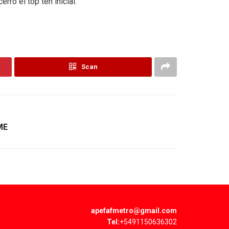
ró el top ten inicial.
Scan
ME
apefafmetro@gmail.com
Tel:
+5491150636302