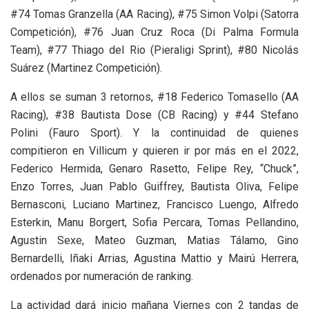
#74 Tomas Granzella (AA Racing), #75 Simon Volpi (Satorra
Competición), #76 Juan Cruz Roca (Di Palma Formula
Team), #77 Thiago del Rio (Pieraligi Sprint), #80 Nicolás
Suárez (Martinez Competición).
A ellos se suman 3 retornos, #18 Federico Tomasello (AA
Racing), #38 Bautista Dose (CB Racing) y #44 Stefano
Polini (Fauro Sport). Y la continuidad de quienes
compitieron en Villicum y quieren ir por más en el 2022,
Federico Hermida, Genaro Rasetto, Felipe Rey, “Chuck”,
Enzo Torres, Juan Pablo Guiffrey, Bautista Oliva, Felipe
Bernasconi, Luciano Martinez, Francisco Luengo, Alfredo
Esterkin, Manu Borgert, Sofia Percara, Tomas Pellandino,
Agustin Sexe, Mateo Guzman, Matias Tálamo, Gino
Bernardelli, Iñaki Arrias, Agustina Mattio y Mairú Herrera,
ordenados por numeración de ranking.
La actividad dará inicio mañana Viernes con 2 tandas de