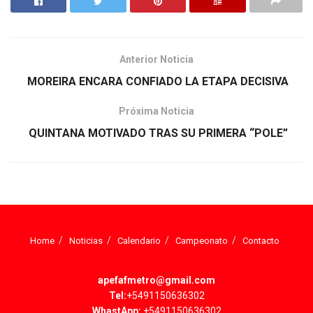
Anterior Noticia
MOREIRA ENCARA CONFIADO LA ETAPA DECISIVA
Próxima Noticia
QUINTANA MOTIVADO TRAS SU PRIMERA “POLE”
Home
Noticias
Calendario
Campeonato
Contacto
apefafmetro@gmail.com
Tel:
+5491150636302
WhastApp:
+5491150636302