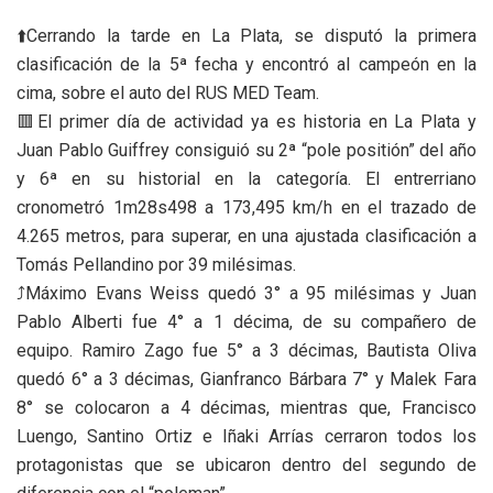
⬆️Cerrando la tarde en La Plata, se disputó la primera
clasificación de la 5ª fecha y encontró al campeón en la
cima, sobre el auto del RUS MED Team.
🟥El primer día de actividad ya es historia en La Plata y
Juan Pablo Guiffrey consiguió su 2ª “pole positión” del año
y 6ª en su historial en la categoría. El entrerriano
cronometró 1m28s498 a 173,495 km/h en el trazado de
4.265 metros, para superar, en una ajustada clasificación a
Tomás Pellandino por 39 milésimas.
⤴️Máximo Evans Weiss quedó 3° a 95 milésimas y Juan
Pablo Alberti fue 4° a 1 décima, de su compañero de
equipo. Ramiro Zago fue 5° a 3 décimas, Bautista Oliva
quedó 6° a 3 décimas, Gianfranco Bárbara 7° y Malek Fara
8° se colocaron a 4 décimas, mientras que, Francisco
Luengo, Santino Ortiz e Iñaki Arrías cerraron todos los
protagonistas que se ubicaron dentro del segundo de