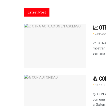
Latest Post
📈 OT
4 DE AG
📈 OTRA
mostrar 
semana po
💪 CO
26 DE JU
💪 CON A
con una 
al Satorr