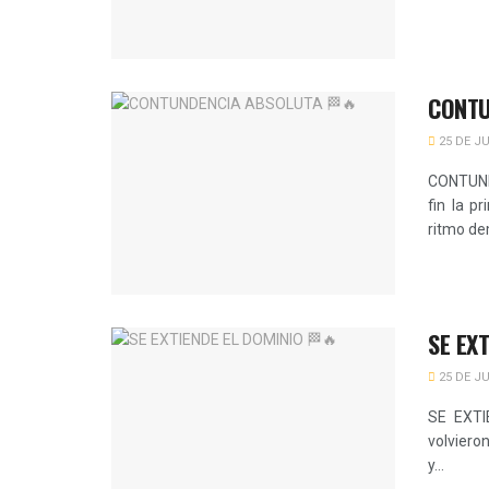
CONTU
25 DE JU
CONTUND
fin la p
ritmo de
SE EX
25 DE JU
SE EXTI
volvieron
y...