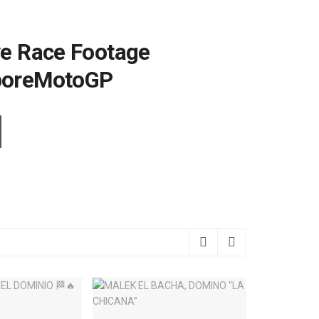
ve Race Footage
poreMotoGP