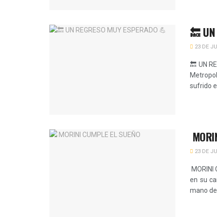
🔙 UN
23 DE JU
🔙 UN R
Metropol
sufrido e
MORIN
23 DE JU
MORINI 
en su ca
mano del