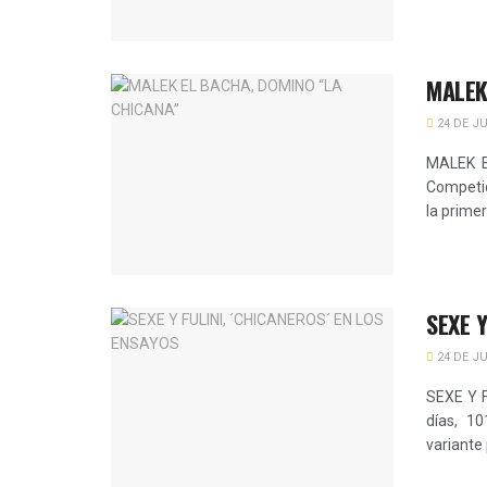
MALEK
24 DE JU
MALEK E
Competic
la primer
SEXE 
24 DE JU
SEXE Y 
días, 10
variante 