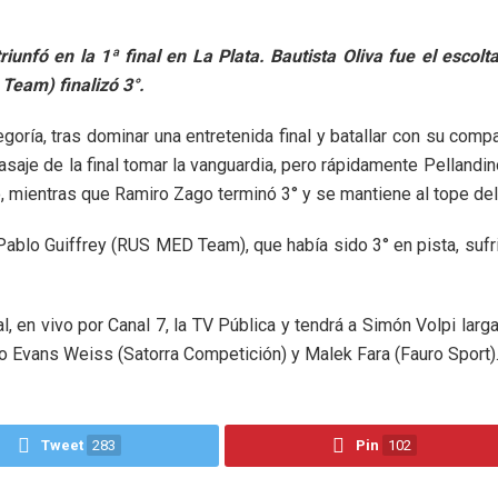
unfó en la 1ª final en La Plata. Bautista Oliva fue el escol
 Team) finalizó 3°.
tegoría, tras dominar una entretenida final y batallar con su comp
aje de la final tomar la vanguardia, pero rápidamente Pellandino 
vo, mientras que Ramiro Zago terminó 3° y se mantiene al tope d
Pablo Guiffrey (RUS MED Team), que había sido 3° en pista, sufr
, en vivo por Canal 7, la TV Pública y tendrá a Simón Volpi larg
o Evans Weiss (Satorra Competición) y Malek Fara (Fauro Sport)
Tweet
283
Pin
102