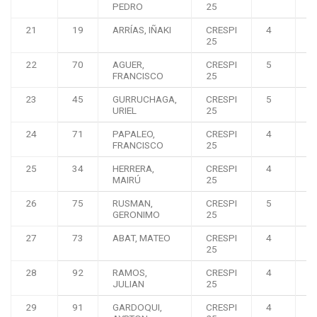
PEDRO
25
21
19
ARRÍAS, IÑAKI
CRESPI
4
0
25
22
70
AGUER,
CRESPI
5
0
FRANCISCO
25
23
45
GURRUCHAGA,
CRESPI
5
0
URIEL
25
24
71
PAPALEO,
CRESPI
4
0
FRANCISCO
25
25
34
HERRERA,
CRESPI
4
0
MAIRÚ
25
26
75
RUSMAN,
CRESPI
5
0
GERONIMO
25
27
73
ABAT, MATEO
CRESPI
4
0
25
28
92
RAMOS,
CRESPI
4
0
JULIAN
25
29
91
GARDOQUI,
CRESPI
4
0