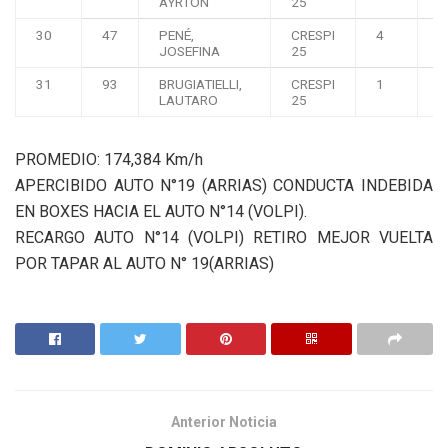
AYRTON
25
30
47
PENÉ,
CRESPI
4
0
JOSEFINA
25
31
93
BRUGIATIELLI,
CRESPI
1
0
LAUTARO
25
PROMEDIO: 174,384 Km/h
APERCIBIDO AUTO N°19 (ARRIAS) CONDUCTA INDEBIDA
EN BOXES HACIA EL AUTO N°14 (VOLPI).
RECARGO AUTO N°14 (VOLPI) RETIRO MEJOR VUELTA
POR TAPAR AL AUTO N° 19(ARRIAS)
Anterior Noticia