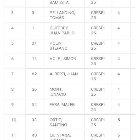
BAUTISTA
25
3
3
PELLANDINO,
CRESPI
4
0
TOMÁS
25
4
1
GUIFFREY,
CRESPI
4
0
JUAN PABLO
25
5
31
POLINI,
CRESPI
4
0
STEFANO
25
6
14
VOLPI, SIMON
CRESPI
4
0
25
7
62
ALBERTI, JUAN
CRESPI
4
0
25
8
26
MONTI,
CRESPI
4
0
IGNACIO
25
9
54
FARA, MALEK
CRESPI
4
0
25
10
33
ORTIZ,
CRESPI
5
0
SANTINO
25
11
40
QUINTANA,
CRESPI
5
0