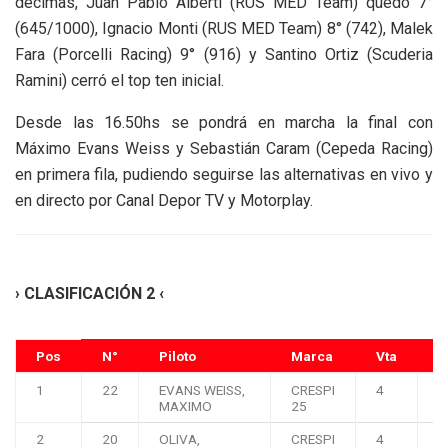
décimas, Juan Pablo Alberti (RUS MED Team) quedó 7°
(645/1000), Ignacio Monti (RUS MED Team) 8° (742), Malek
Fara (Porcelli Racing) 9° (916) y Santino Ortiz (Scuderia
Ramini) cerró el top ten inicial.
Desde las 16.50hs se pondrá en marcha la final con
Máximo Evans Weiss y Sebastián Caram (Cepeda Racing)
en primera fila, pudiendo seguirse las alternativas en vivo y
en directo por Canal Depor TV y Motorplay.
› CLASIFICACIÓN 2 ‹
Pos
N°
Piloto
Marca
Vta
T
1
22
EVANS WEISS,
CRESPI
4
0
MAXIMO
25
2
20
OLIVA,
CRESPI
4
0