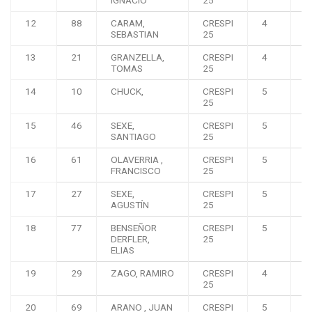
IGNACIO
25
12
88
CARAM,
CRESPI
4
0
SEBASTIAN
25
13
21
GRANZELLA,
CRESPI
4
0
TOMAS
25
14
10
CHUCK,
CRESPI
5
0
25
15
46
SEXE,
CRESPI
5
0
SANTIAGO
25
16
61
OLAVERRIA ,
CRESPI
5
0
FRANCISCO
25
17
27
SEXE,
CRESPI
5
0
AGUSTÍN
25
18
77
BENSEÑOR
CRESPI
5
0
DERFLER,
25
ELIAS
19
29
ZAGO, RAMIRO
CRESPI
4
0
25
20
69
ARANO , JUAN
CRESPI
5
0