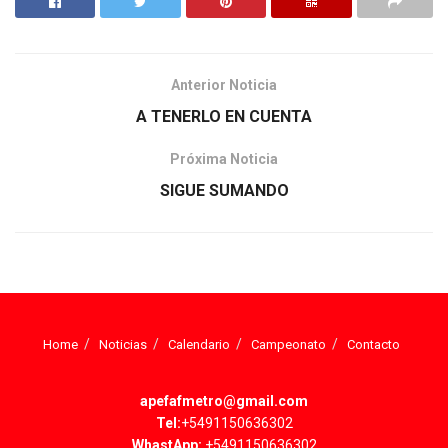
Anterior Noticia
A TENERLO EN CUENTA
Próxima Noticia
SIGUE SUMANDO
Home
Noticias
Calendario
Campeonato
Contacto
apefafmetro@gmail.com
Tel:
+5491150636302
WhastApp:
+5491150636302