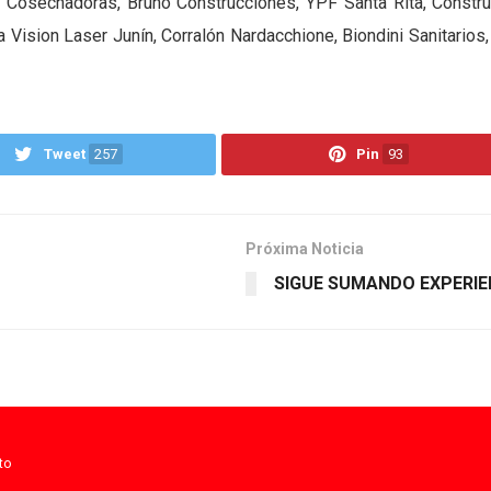
osechadoras, Bruno Construcciones, YPF Santa Rita, Constructo
a Vision Laser Junín, Corralón Nardacchione, Biondini Sanitarios,
Tweet
257
Pin
93
Próxima Noticia
SIGUE SUMANDO EXPERIE
to