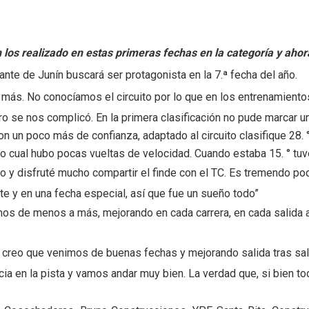
los realizado en estas primeras fechas en la categoría y ahora
tante de Junín buscará ser protagonista en la 7.ª fecha del año.
 más. No conocíamos el circuito por lo que en los entrenamient
o se nos complicó. En la primera clasificación no pude marcar u
n un poco más de confianza, adaptado al circuito clasifique 28. °
o cual hubo pocas vueltas de velocidad. Cuando estaba 15. ° tuv
o y disfruté mucho compartir el finde con el TC. Es tremendo po
nte y en una fecha especial, así que fue un sueño todo”
mos de menos a más, mejorando en cada carrera, en cada salida a
creo que venimos de buenas fechas y mejorando salida tras sali
ia en la pista y vamos andar muy bien. La verdad que, si bien to