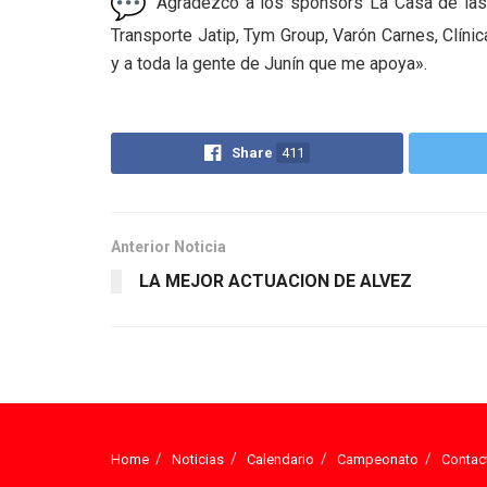
“Agradezco a los sponsors La Casa de las C
Transporte Jatip, Tym Group, Varón Carnes, Clínic
y a toda la gente de Junín que me apoya».
Share
411
Anterior Noticia
LA MEJOR ACTUACION DE ALVEZ
Home
Noticias
Calendario
Campeonato
Contac