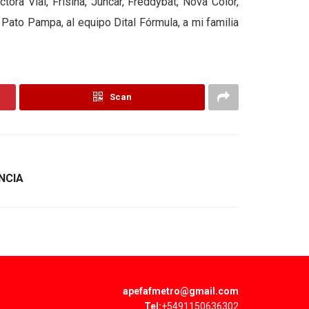
ra Vial, Frisina, Juncar, Freddybat, Nova Color,
 Pato Pampa, al equipo Dital Fórmula, a mi familia
Scan
NCIA
apefafmetro@gmail.com
Tel:
+5491150636302