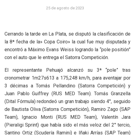
25 de agosto de 2023
Cerrando la tarde en La Plata, se disputó la clasificación de
la 8ª fecha de la» Copa Coiro» la cual fue muy disputada y
encontró a Máximo Evans Weiss logrando la “pole positión”
con el auto que le entrega el Satorra Competición.
El representante Pehuajó alcanzó su 3ª “pole” tras
cronometrar 1m27s613 a 175,248 km/h, para aventajar por
3 décimas a Tomás Pellandino (Satorra Competición) y
Juan Pablo Guiffrey (RUS MED Team). Tomás Granzella
(Dital Fórmula) redondeó un gran trabajo siendo 4°, seguido
de Bautista Oliva (Satorra Competición), Ramiro Zago (SAP
Team), Ignacio Monti (RUS MED Team), Valentín Jara
(Pieraligi Sprint) que había sido el más veloz del 2° tercio,
Santino Ortiz (Scudería Ramini) e Iñaki Arrías (SAP Team)