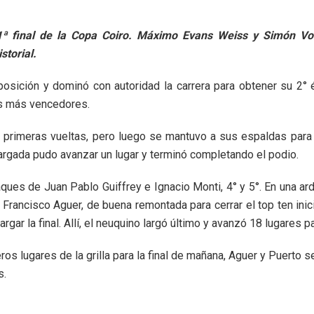
ª final de la Copa Coiro. Máximo Evans Weiss y Simón Vol
storial.
oposición y dominó con autoridad la carrera para obtener su 2°
tos más vencedores.
 primeras vueltas, pero luego se mantuvo a sus espaldas para l
largada pudo avanzar un lugar y terminó completando el podio.
ues de Juan Pablo Guiffrey e Ignacio Monti, 4° y 5°. En una ard
Francisco Aguer, de buena remontada para cerrar el top ten inicial
gar la final. Allí, el neuquino largó último y avanzó 18 lugares p
os lugares de la grilla para la final de mañana, Aguer y Puerto s
s.